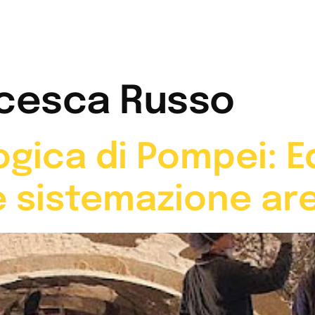
081 860 
ertificazioni
Lavori
Contatti
cesca Russo
gica di Pompei: Ed
e sistemazione ar