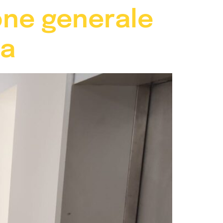
ione generale
ma