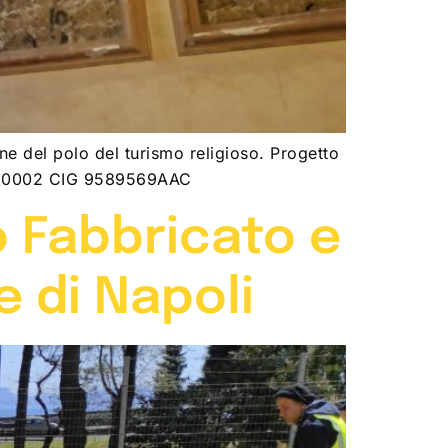
e del polo del turismo religioso. Progetto
0880002 CIG 9589569AAC
 Fabbricato e
e di Napoli