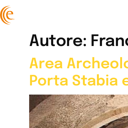
Homepage
C
Autore:
Fran
Area Archeolo
Porta Stabia 