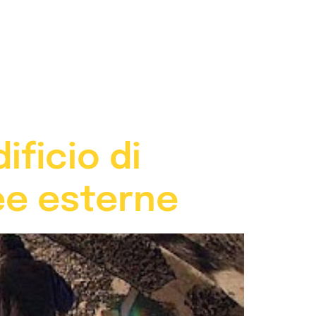
73 63
ecores@ecores.it
ificio di
ee esterne