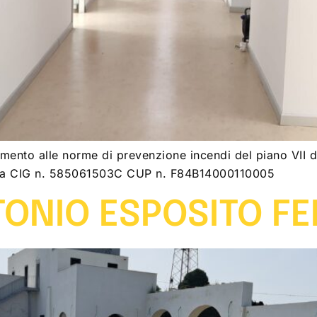
ento alle norme di prevenzione incendi del piano VII del
Roma CIG n. 585061503C CUP n. F84B14000110005
ONIO ESPOSITO FE