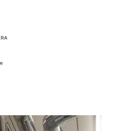
73 63
ecores@ecores.it
ERA
le