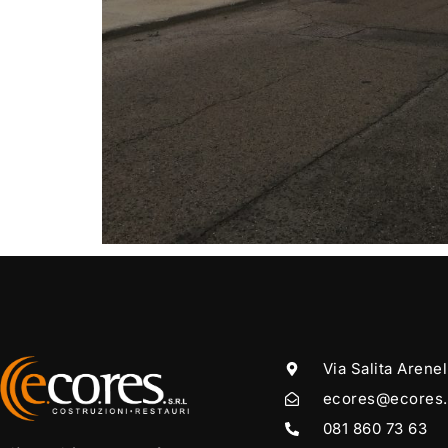
Via Salita Arenel
ecores@ecores.
081 860 73 63