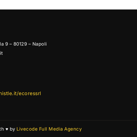
la 9 – 80129 – Napoli
it
stle.it/ecoressrl
h ♥️ by
Livecode Full Media Agency