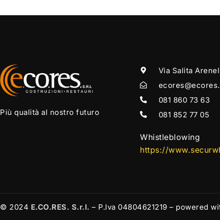
Via Salita Arenel
ecores@ecores.
081 860 73 63
Più qualità al nostro futuro
081 852 77 05
Whistleblowing
https://www.securwhi
© 2024
E.CO.RES. S.r.l.
– P.Iva 04804621219 – powered wit