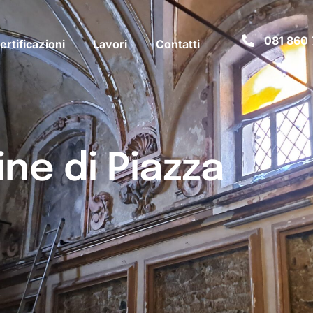
081 860 
ertificazioni
Lavori
Contatti
ne di Piazza