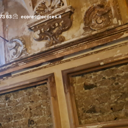
73 63
ecores@ecores.it